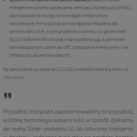
System HVAC dla centrów danych zasilanych AI:
LG rozwija
inteligentne systemy ogrzewania, wentylacji i klimatyzacji (HVAC),
dostosowane do rosnących wymagań infrastruktury
obliczeniowej. Firma dostarcza rozwiązania chłodzenia dla
centrów danych AI, w tym projektów business-to-government
(B2G) na Bliskim Wschodzie, oraz współpracując z partnerami
technologicznymi, takimi jak GRC (chłodzenie immersyjne) i Flex
(infrastruktura centrów danych).
Na zakończenie wydarzenia LG CLOiD podkreślił obietnicę marki LG
Life’s Good
:
Przyszłość, którą dziś zaprezentowaliśmy, to przyszłość,
w której technologia wspiera ludzi w sposób dyskretny,
ale realny. Dzięki podejściu LG do sztucznej inteligencji