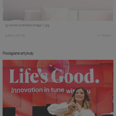
lg-world-premiere-image-1.jpg
grafika
|
453 KB
Pobierz
Powiązane artykuły