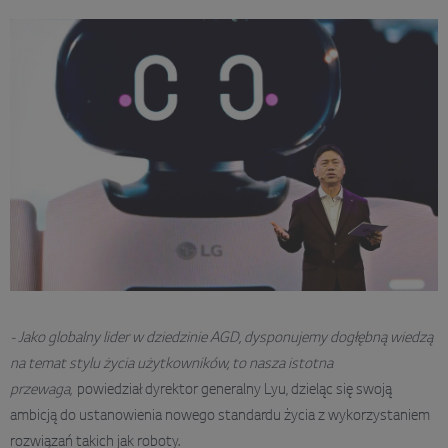
- Jako globalny lider w dziedzinie AGD, dysponujemy dogłębną wiedzą
na temat stylu życia użytkowników, to nasza istotna
przewaga,
powiedział dyrektor generalny Lyu, dzieląc się swoją
ambicją do ustanowienia nowego standardu życia z wykorzystaniem
rozwiązań takich jak roboty.