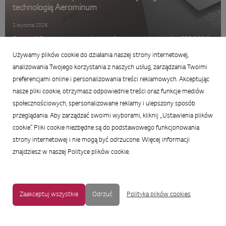
technologią Aerominum
2 stycznia 2026
Firma LG Electronics pokazała linię LG gram podczas targów CES 2026,
podkreślając dziesięcioletnią obecność na rynku ultraprzenośnych
Używamy plików cookie do działania naszej strony internetowej,
laptopów. Nowe urządzenia wykorzystują ultralekki materiał Aerominum,
analizowania Twojego korzystania z naszych usług, zarządzania Twoimi
co zwiększa ich mobilność, trwałość i jakość wykonania. Laptopy wyp...
preferencjami online i personalizowania treści reklamowych. Akceptując
nasze pliki cookie, otrzymasz odpowiednie treści oraz funkcje mediów
społecznościowych, spersonalizowane reklamy i ulepszony sposób
przeglądania. Aby zarządzać swoimi wyborami, kliknij „Ustawienia plików
cookie”. Pliki cookie niezbędne są do podstawowego funkcjonowania
strony internetowej i nie mogą być odrzucone. Więcej informacji
znajdziesz w naszej Polityce plików cookie.
Zaakceptuj wszystkie
Odrzuć
Polityka plików cookies