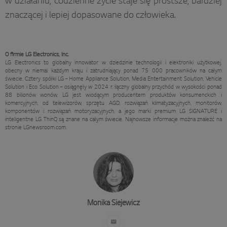
w działaniu, codzienne życie staje się prostsze, bardziej
znaczącej i lepiej dopasowane do człowieka.
O firmie LG Electronics, Inc.
LG Electronics to globalny innowator w dziedzinie technologii i elektroniki użytkowej,
obecny w niemal każdym kraju i zatrudniający ponad 75 000 pracowników na całym
świecie. Cztery spółki LG – Home Appliance Solution, Media Entertainment Solution, Vehicle
Solution i Eco Solution – osiągnęły w 2024 r. łączny globalny przychód w wysokości ponad
88 bilionów wonów. LG jest wiodącym producentem produktów konsumenckich i
komercyjnych, od telewizorów, sprzętu AGD, rozwiązań klimatyzacyjnych, monitorów,
komponentów i rozwiązań motoryzacyjnych, a jego marki premium LG SIGNATURE i
inteligentne LG ThinQ są znane na całym świecie. Najnowsze informacje można znaleźć na
stronie LGnewsroom.com.
Monika Siejewicz