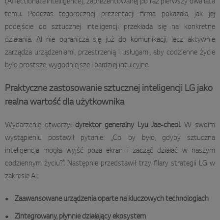
(Affectionate Intelligence), zaprezentowanej po raz pierwszy dwa lata
temu. Podczas tegorocznej prezentacji firma pokazała, jak jej
podejście do sztucznej inteligencji przekłada się na konkretne
działania. AI nie ogranicza się już do komunikacji, lecz aktywnie
zarządza urządzeniami, przestrzenią i usługami, aby codzienne życie
było prostsze, wygodniejsze i bardziej intuicyjne.
Praktyczne zastosowanie sztucznej inteligencji LG jako
realna wartość dla użytkownika
Wydarzenie otworzył
dyrektor generalny Lyu Jae-cheol
. W swoim
wystąpieniu postawił pytanie: „Co by było, gdyby sztuczna
inteligencja mogła wyjść poza ekran i zacząć działać w naszym
codziennym życiu?”. Następnie przedstawił trzy filary strategii LG w
zakresie AI:
Zaawansowane urządzenia oparte na kluczowych technologiach
Zintegrowany, płynnie działający ekosystem