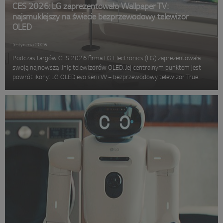
CES 2026: LG zaprezentowało Wallpaper TV:
najsmuklejszy na świecie bezprzewodowy telewizor
OLED
5 stycznia 2026
Podczas targów CES 2026 firma LG Electronics (LG) zaprezentowała
swoją najnowszą linię telewizorów OLED. Jej centralnym punktem jest
powrót ikony: LG OLED evo serii W – bezprzewodowy telewizor True
Wireless Wallpaper. Model W6 nawiązuje do koncepcji Wallpaper Design,
wpr...