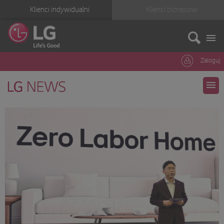
Klienci indywidualni
Klienci biznesowi
Zaloguj