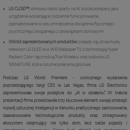
LG CLOiD™
, domowy robot oparty na AI, został pokazany jako
urządzenie wspierające codzienne funkcjonowanie,
zaprojektowane w celu zmniejszenia obciążenia fizycznego i
psychicznego związanego z obowiązkami domowymi
Wśród zaprezentowanych produktów
znalazły się ultrasmukły
telewizor LG OLED evo W6 Wallpaper TV z technologią Hyper
Radiant Color i łącznością True Wireless oraz lodówka LG
SIGNATURE, która rozumie polecenia głosowe.
Podczas LG World Premiere - corocznego wydarzenia
poprzedzającego targi CES w Las Vegas, firma LG Electronics
zaprezentowała swoje podejście do „AI w działaniu”. W trakcie
prezentacji firma przedstawiła trzy kluczowe element swojej strategii:
rozwój sztucznej inteligencji w kierunku praktycznego zastosowania,
zaawansowane technologicznie produkty oraz zintegrowany
ekosystem obejmujący nie tylko dom, lecz także pojazdy i