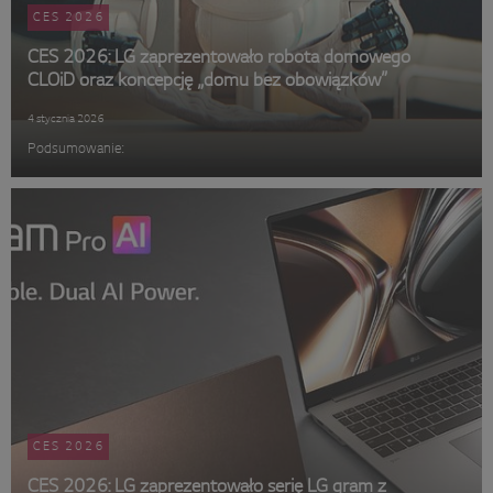
CES 2026
CES 2026: LG zaprezentowało robota domowego
CLOiD oraz koncepcję „domu bez obowiązków”
4 stycznia 2026
Podsumowanie:
CES 2026
CES 2026: LG zaprezentowało serię LG gram z