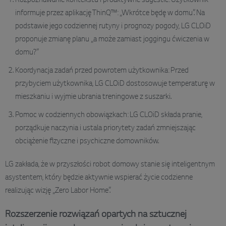
Rozpoznawanie kontekstu i proaktywne sugestie: Użytkownik
informuje przez aplikację ThinQ™: „Wkrótce będę w domu”. Na
podstawie jego codziennej rutyny i prognozy pogody, LG CLOiD
proponuje zmianę planu „a może zamiast joggingu ćwiczenia w
domu?”
Koordynacja zadań przed powrotem użytkownika: Przed
przybyciem użytkownika, LG CLOiD dostosowuje temperaturę w
mieszkaniu i wyjmie ubrania treningowe z suszarki.
Pomoc w codziennych obowiązkach: LG CLOiD składa pranie,
porządkuje naczynia i ustala priorytety zadań zmniejszając
obciążenie fizyczne i psychiczne domowników.
LG zakłada, że w przyszłości robot domowy stanie się inteligentnym
asystentem, który będzie aktywnie wspierać życie codzienne
realizując wizję „Zero Labor Home”.
Rozszerzenie rozwiązań opartych na sztucznej