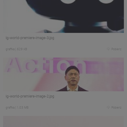
lg-world-premiere-image-3.jpg
grafika
|
629 KB
Pobierz
lg-world-premiere-image-2.jpg
grafika
|
1,03 MB
Pobierz