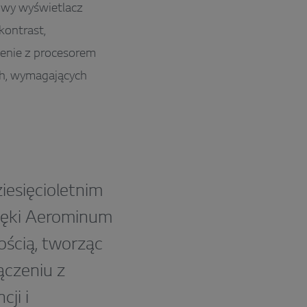
lowy wyświetlacz
ontrast,
zenie z procesorem
ch, wymagających
esięcioletnim
zięki Aerominum
ością, tworząc
ączeniu z
ji i