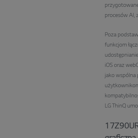
przygotowane
procesów AI, z
Poza podstaw
funkcjom łącz
udostępnianie
iOS oraz webO
jako wspólna 
użytkownikom
kompatybilnoś
LG ThinQ umoż
17Z90UR: 