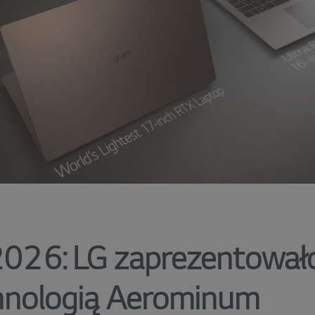
026: LG zaprezentowało
hnologią Aerominum