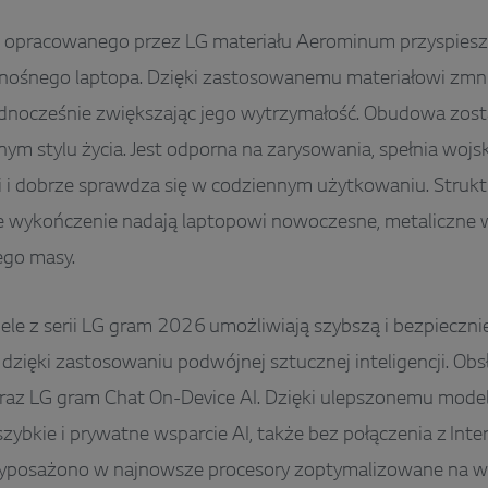
 opracowanego przez LG materiału Aerominum przyspiesz
enośnego laptopa. Dzięki zastosowanemu materiałowi zmni
ednocześnie zwiększając jego wytrzymałość. Obudowa zost
nym stylu życia. Jest odporna na zarysowania, spełnia wo
 i dobrze sprawdza się w codziennym użytkowaniu. Struk
 wykończenie nadają laptopowi nowoczesne, metaliczne 
ego masy.
e z serii LG gram 2026 umożliwiają szybszą i bezpieczni
dzięki zastosowaniu podwójnej sztucznej inteligencji. Obs
oraz LG gram Chat On-Device AI. Dzięki ulepszonemu mod
szybkie i prywatne wsparcie AI, także bez połączenia z In
wyposażono w najnowsze procesory zoptymalizowane na wy