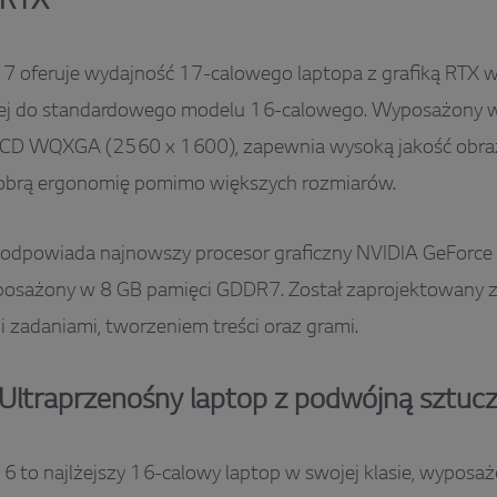
 RTX
7 oferuje wydajność 17-calowego laptopa z grafiką RTX
j do standardowego modelu 16-calowego. Wyposażony 
LCD WQXGA (2560 x 1600), zapewnia wysoką jakość obraz
dobrą ergonomię pomimo większych rozmiarów.
 odpowiada najnowszy procesor graficzny NVIDIA GeForc
osażony w 8 GB pamięci GDDR7. Został zaprojektowany z 
zadaniami, tworzeniem treści oraz grami.
ltraprzenośny laptop z podwójną sztuczn
6 to najlżejszy 16-calowy laptop w swojej klasie, wypos