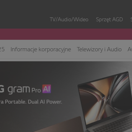
TV/Audio/Wideo
Sprzęt AGD
25
Informacje korporacyjne
Telewizory i Audio
A
ęt IT
ESG/CSR
Kontakt dla mediów
Biuro Obsłu