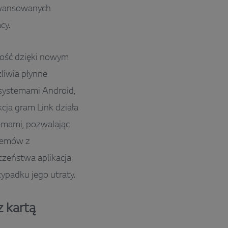
awansowanych
cy.
ność dzięki nowym
liwia płynne
 systemami Android,
cja gram Link działa
emami, pozwalając
lemów z
zeństwa aplikacja
ypadku jego utraty.
z kartą