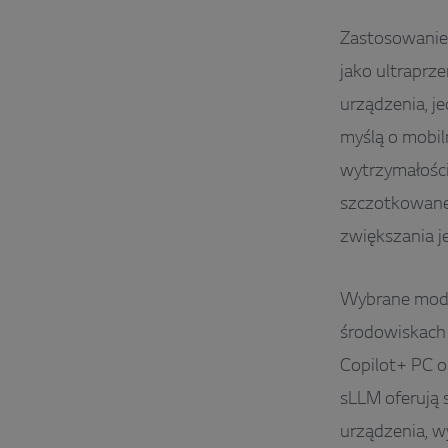
Zastosowanie
jako ultraprz
urządzenia, j
myślą o mobil
wytrzymałości
szczotkowane
zwiększania j
Wybrane model
środowiskach 
Copilot+ PC 
sLLM oferują 
urządzenia, 