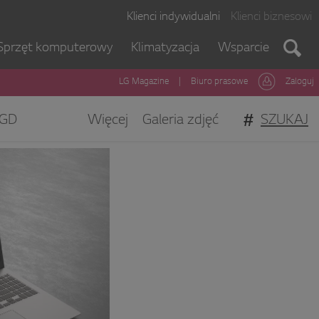
Klienci indywidualni
Klienci biznesowi
Sprzęt komputerowy
Klimatyzacja
Wsparcie
LG Magazine
|
Biuro prasowe
Zaloguj
#
SZUKAJ
GD
Więcej
Galeria zdjęć
gi Klienta