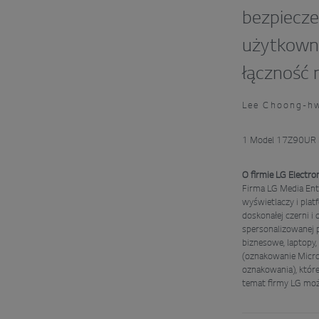
bezpiecze
użytkowni
łączność 
Lee Choong-hw
1 Model 17Z90UR b
O firmie LG Electr
Firma LG Media Ent
wyświetlaczy i pla
doskonałej czerni 
spersonalizowanej 
biznesowe, laptopy,
(oznakowanie Micro
oznakowania), które
temat firmy LG moż