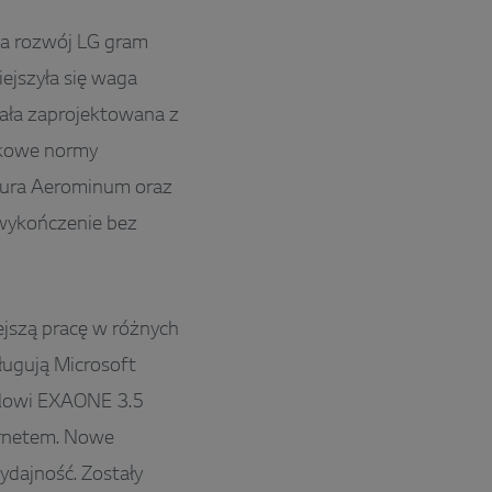
a rozwój LG gram
ejszyła się waga
ała zaprojektowana z
jskowe normy
tura Aerominum oraz
wykończenie bez
ejszą pracę w różnych
ługują Microsoft
elowi EXAONE 3.5
ternetem. Nowe
dajność. Zostały