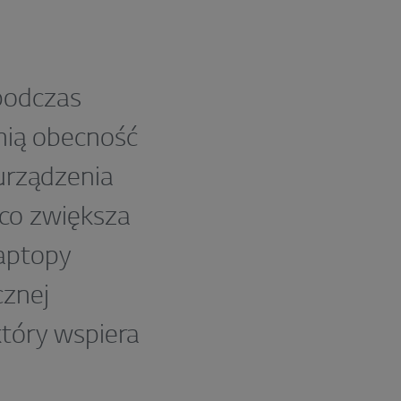
 podczas
nią obecność
urządzenia
 co zwiększa
Laptopy
znej
który wspiera