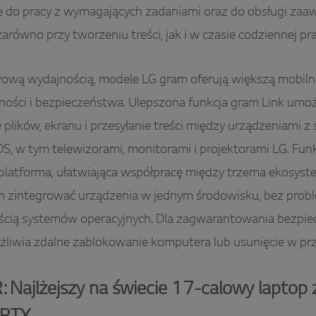
 do pracy z wymagających zadaniami oraz do obsługi za
arówno przy tworzeniu treści, jak i w czasie codziennej pra
ową wydajnością, modele LG gram oferują większą mobil
ności i bezpieczeństwa. Ulepszona funkcja gram Link umoż
 plików, ekranu i przesyłanie treści między urządzeniami z
S, w tym telewizorami, monitorami i projektorami LG. Funk
platforma, ułatwiająca współpracę między trzema ekosyst
 zintegrować urządzenia w jednym środowisku, bez prob
cią systemów operacyjnych. Dla zagwarantowania bezpiec
liwia zdalne zablokowanie komputera lub usunięcie w prz
Najlżejszy na świecie 17-calowy laptop 