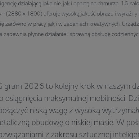
igencję działającą lokalnie, jak i opartą na chmurze. 16-ca
(2880 x 1800) oferuje wysoką jakość obrazu i wyraźny k
ię zarówno w pracy, jak i w zadaniach kreatywnych. Urząd
tra zapewnia płynne działanie i sprawną obsługę codzienny
 gram 2026 to kolejny krok w naszym dzi
o osiągnięcia maksymalnej mobilności. D
 połączyć niską wagę z wysoką wytrzymał
metaliczną obudowę o niskiej masie. W poł
związaniami z zakresu sztucznej inteligenc