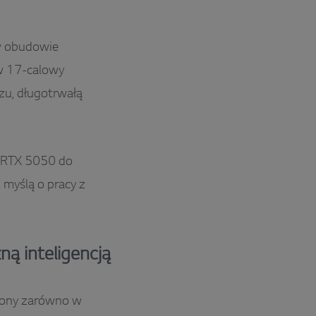
 w obudowie
w 17-calowy
u, długotrwałą
e RTX 5050 do
myślą o pracy z
ą inteligencją
ażony zarówno w