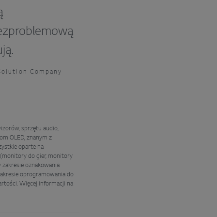
ą
bezproblemową
ją.
Solution Company
zorów, sprzętu audio,
orom OLED, znanym z
ystkie oparte na
(monitory do gier, monitory
w zakresie oznakowania
 zakresie oprogramowania do
rtości. Więcej informacji na