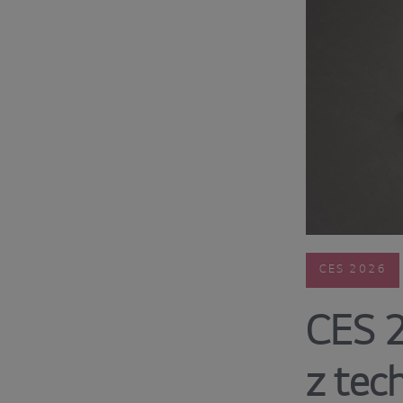
CES 2026
CES 2
z tec