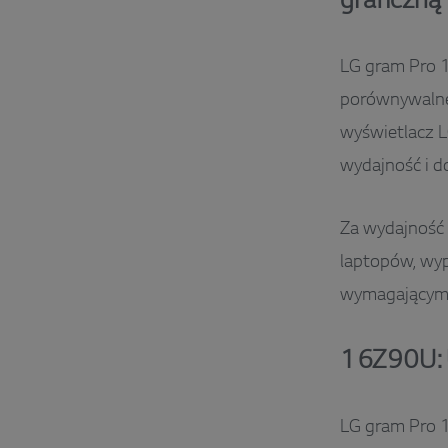
graficzną
LG gram Pro 1
porównywalne
wyświetlacz 
wydajność i 
Za wydajność
laptopów, wyp
wymagającymi 
16Z90U: U
LG gram Pro 1