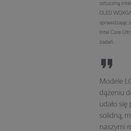
sztuczną intel
OLED WQXGA+ 
sprawdzając s
Intel Core Ul
zadań.
Modele LG
dążeniu d
udało się
solidną, 
naszymi ro