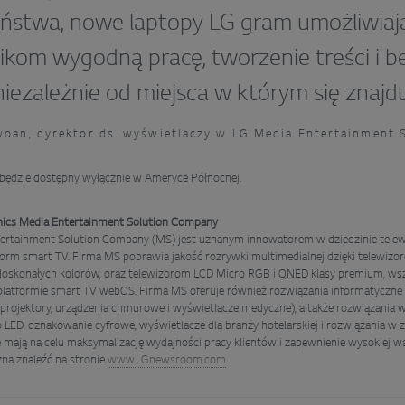
ństwa, nowe laptopy LG gram umożliwiaj
kom wygodną pracę, tworzenie treści i 
niezależnie od miejsca w którym się znajdu
oan, dyrektor ds. wyświetlaczy w LG Media Entertainment 
ędzie dostępny wyłącznie w Ameryce Północnej.
onics Media Entertainment Solution Company
ertainment Solution Company (MS) jest uznanym innowatorem w dziedzinie telewi
tform smart TV. Firma MS poprawia jakość rozrywki multimedialnej dzięki telewiz
i doskonałych kolorów, oraz telewizorom LCD Micro RGB i QNED klasy premium, wsz
platformie smart TV webOS. Firma MS oferuje również rozwiązania informatyczne 
 projektory, urządzenia chmurowe i wyświetlacze medyczne), a także rozwiązania 
 LED, oznakowanie cyfrowe, wyświetlacze dla branży hotelarskiej i rozwiązania w
 mają na celu maksymalizację wydajności pracy klientów i zapewnienie wysokiej wa
na znaleźć na stronie
www.LGnewsroom.com
.