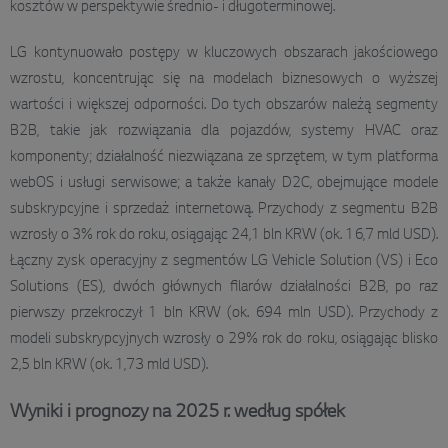
kosztów w perspektywie średnio- i długoterminowej.
LG kontynuowało postępy w kluczowych obszarach jakościowego
wzrostu, koncentrując się na modelach biznesowych o wyższej
wartości i większej odporności. Do tych obszarów należą segmenty
B2B, takie jak rozwiązania dla pojazdów, systemy HVAC oraz
komponenty; działalność niezwiązana ze sprzętem, w tym platforma
webOS i usługi serwisowe; a także kanały D2C, obejmujące modele
subskrypcyjne i sprzedaż internetową. Przychody z segmentu B2B
wzrosły o 3% rok do roku, osiągając 24,1 bln KRW (ok. 16,7 mld USD).
Łączny zysk operacyjny z segmentów LG Vehicle Solution (VS) i Eco
Solutions (ES), dwóch głównych filarów działalności B2B, po raz
pierwszy przekroczył 1 bln KRW (ok. 694 mln USD). Przychody z
modeli subskrypcyjnych wzrosły o 29% rok do roku, osiągając blisko
2,5 bln KRW (ok. 1,73 mld USD).
Wyniki i prognozy na 2025 r. według spółek