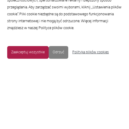
społecznościowych, spersonalizowane reklamy i ulepszony sposób
przeglądania. Aby zarządzać swoimi wyborami, kliknij „Ustawienia plików
cookie”. Pliki cookie niezbędne są do podstawowego funkcjonowania
strony internetowej i nie mogą być odrzucone. Więcej informacji
znajdziesz w naszej Polityce plików cookie.
Zaakceptuj wszystkie
Odrzuć
Polityka plików cookies
MAPA STRONY
|
OCHRONA PRYWATNOŚCI
|
NOTKA PRAWNA
|
UŁATWIENIA DOSTĘPU
Copyright © 2009-2017 LG Electronics. Wszelkie prawa zastrzeżone.