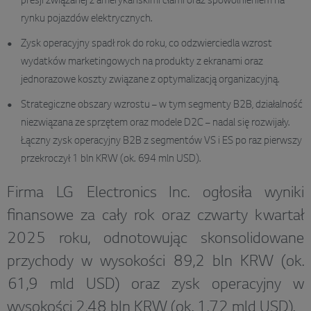
presji związanej z amerykańskimi cłami oraz spowolnieniem na
rynku pojazdów elektrycznych.
Zysk operacyjny spadł rok do roku, co odzwierciedla wzrost
wydatków marketingowych na produkty z ekranami oraz
jednorazowe koszty związane z optymalizacją organizacyjną.
Strategiczne obszary wzrostu – w tym segmenty B2B, działalność
niezwiązana ze sprzętem oraz modele D2C – nadal się rozwijały.
Łączny zysk operacyjny B2B z segmentów VS i ES po raz pierwszy
przekroczył 1 bln KRW (ok. 694 mln USD).
Firma LG Electronics Inc. ogłosiła wyniki
finansowe za cały rok oraz czwarty kwartał
2025 roku, odnotowując skonsolidowane
przychody w wysokości 89,2 bln KRW (ok.
61,9 mld USD) oraz zysk operacyjny w
wysokości 2,48 bln KRW (ok. 1,72 mld USD).