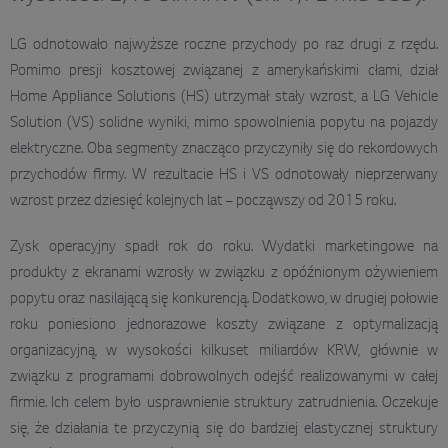
LG odnotowało najwyższe roczne przychody po raz drugi z rzędu.
Pomimo presji kosztowej związanej z amerykańskimi cłami, dział
Home Appliance Solutions (HS) utrzymał stały wzrost, a LG Vehicle
Solution (VS) solidne wyniki, mimo spowolnienia popytu na pojazdy
elektryczne. Oba segmenty znacząco przyczyniły się do rekordowych
przychodów firmy. W rezultacie HS i VS odnotowały nieprzerwany
wzrost przez dziesięć kolejnych lat – począwszy od 2015 roku.
Zysk operacyjny spadł rok do roku. Wydatki marketingowe na
produkty z ekranami wzrosły w związku z opóźnionym ożywieniem
popytu oraz nasilającą się konkurencją. Dodatkowo, w drugiej połowie
roku poniesiono jednorazowe koszty związane z optymalizacją
organizacyjną, w wysokości kilkuset miliardów KRW, głównie w
związku z programami dobrowolnych odejść realizowanymi w całej
firmie. Ich celem było usprawnienie struktury zatrudnienia. Oczekuje
się, że działania te przyczynią się do bardziej elastycznej struktury