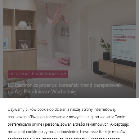
INFORMACJE KORPORACYJNE
LG Electronics przenosi koreański trend parapetówek
do Azji Południowo-Wschodniej
21 maja 2026
Używamy plików cookie do działania naszej strony internetowej,
Podsumowanie:
analizowania Twojego korzystania z naszych usług, zarządzania Twoimi
preferencjami online i personalizowania treści reklamowych. Akceptując
nasze pliki cookie, otrzymasz odpowiednie treści oraz funkcje mediów