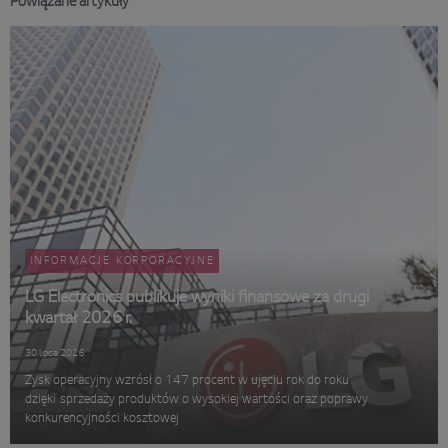
Powiązane artykuły
INFORMACJE KORPORACYJNE
LG Electronics publikuje wyniki finansowe za drugi
kwartał 2026 r.
30 lipca 2026
Zysk operacyjny wzrósł o 147 procent w ujęciu rok do roku
dzięki sprzedaży produktów o wysokiej wartości oraz poprawy
konkurencyjności kosztowej