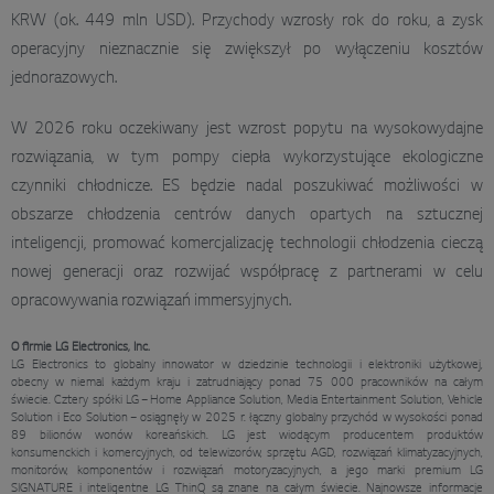
KRW (ok. 449 mln USD). Przychody wzrosły rok do roku, a zysk
operacyjny nieznacznie się zwiększył po wyłączeniu kosztów
jednorazowych.
W 2026 roku oczekiwany jest wzrost popytu na wysokowydajne
rozwiązania, w tym pompy ciepła wykorzystujące ekologiczne
czynniki chłodnicze. ES będzie nadal poszukiwać możliwości w
obszarze chłodzenia centrów danych opartych na sztucznej
inteligencji, promować komercjalizację technologii chłodzenia cieczą
nowej generacji oraz rozwijać współpracę z partnerami w celu
opracowywania rozwiązań immersyjnych.
O firmie LG Electronics, Inc.
LG Electronics to globalny innowator w dziedzinie technologii i elektroniki użytkowej,
obecny w niemal każdym kraju i zatrudniający ponad 75 000 pracowników na całym
świecie. Cztery spółki LG – Home Appliance Solution, Media Entertainment Solution, Vehicle
Solution i Eco Solution – osiągnęły w 2025 r. łączny globalny przychód w wysokości ponad
89 bilionów wonów koreańskich. LG jest wiodącym producentem produktów
konsumenckich i komercyjnych, od telewizorów, sprzętu AGD, rozwiązań klimatyzacyjnych,
monitorów, komponentów i rozwiązań motoryzacyjnych, a jego marki premium LG
SIGNATURE i inteligentne LG ThinQ są znane na całym świecie. Najnowsze informacje