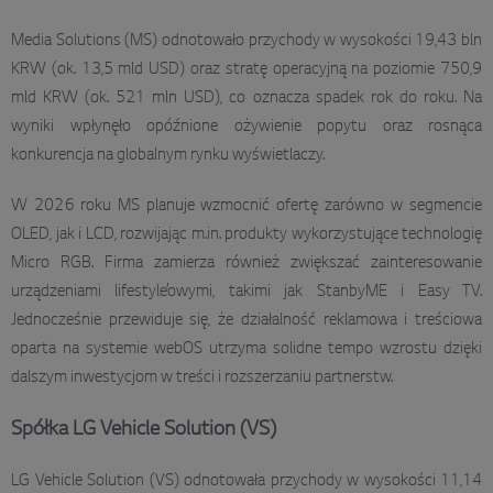
Media Solutions (MS) odnotowało przychody w wysokości 19,43 bln
KRW (ok. 13,5 mld USD) oraz stratę operacyjną na poziomie 750,9
mld KRW (ok. 521 mln USD), co oznacza spadek rok do roku. Na
wyniki wpłynęło opóźnione ożywienie popytu oraz rosnąca
konkurencja na globalnym rynku wyświetlaczy.
W 2026 roku MS planuje wzmocnić ofertę zarówno w segmencie
OLED, jak i LCD, rozwijając m.in. produkty wykorzystujące technologię
Micro RGB. Firma zamierza również zwiększać zainteresowanie
urządzeniami lifestyle’owymi, takimi jak StanbyME i Easy TV.
Jednocześnie przewiduje się, że działalność reklamowa i treściowa
oparta na systemie webOS utrzyma solidne tempo wzrostu dzięki
dalszym inwestycjom w treści i rozszerzaniu partnerstw.
Spółka LG Vehicle Solution (VS)
LG Vehicle Solution (VS) odnotowała przychody w wysokości 11,14