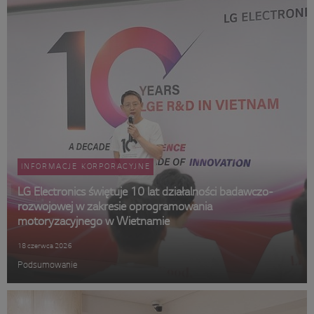
INFORMACJE KORPORACYJNE
LG Electronics świętuje 10 lat działalności badawczo-
rozwojowej w zakresie oprogramowania
motoryzacyjnego w Wietnamie
18 czerwca 2026
Podsumowanie