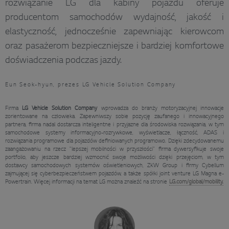
rozwiązanie LG dla kabiny pojazdu oferuje
producentom samochodów wydajność, jakość i
elastyczność, jednocześnie zapewniając kierowcom
oraz pasażerom bezpieczniejsze i bardziej komfortowe
doświadczenia podczas jazdy.
Eun Seok-hyun, prezes LG Vehicle Solution Company
Firma
LG Vehicle Solution Company
wprowadza do branży motoryzacyjnej innowacje
zorientowane na człowieka. Zapewniwszy sobie pozycję zaufanego i innowacyjnego
partnera, firma nadal dostarcza inteligentne i przyjazne dla środowiska rozwiązania, w tym
samochodowe systemy informacyjno-rozrywkowe, wyświetlacze, łączność, ADAS i
rozwiązania programowe dla pojazdów definiowanych programowo. Dzięki zdecydowanemu
zaangażowaniu na rzecz "lepszej mobilności w przyszłości" firma dywersyfikuje swoje
portfolio, aby jeszcze bardziej wzmocnić swoje możliwości dzięki przejęciom, w tym
dostawcy samochodowych systemów oświetleniowych, ZKW Group i firmy Cybellum
zajmującej się cyberbezpieczeństwem pojazdów, a także spółki joint venture LG Magna e-
Powertrain. Więcej informacji na temat LG można znaleźć na stronie
LG.com/global/mobility.