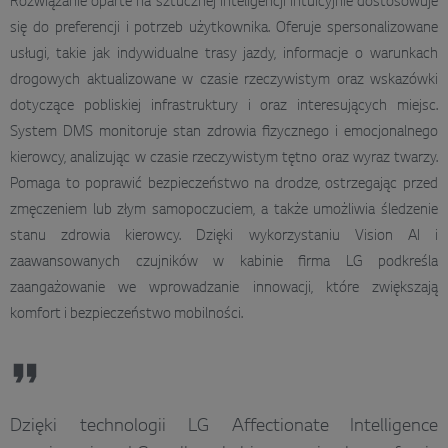
Rozwiązanie oparte na sztucznej inteligencji intuicyjnie dostosowuje
się do preferencji i potrzeb użytkownika. Oferuje spersonalizowane
usługi, takie jak indywidualne trasy jazdy, informacje o warunkach
drogowych aktualizowane w czasie rzeczywistym oraz wskazówki
dotyczące pobliskiej infrastruktury i oraz interesujących miejsc.
System DMS monitoruje stan zdrowia fizycznego i emocjonalnego
kierowcy, analizując w czasie rzeczywistym tętno oraz wyraz twarzy.
Pomaga to poprawić bezpieczeństwo na drodze, ostrzegając przed
zmęczeniem lub złym samopoczuciem, a także umożliwia śledzenie
stanu zdrowia kierowcy. Dzięki wykorzystaniu Vision AI i
zaawansowanych czujników w kabinie firma LG podkreśla
zaangażowanie we wprowadzanie innowacji, które zwiększają
komfort i bezpieczeństwo mobilności.
Dzięki technologii LG Affectionate Intelligence