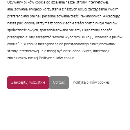
Używamy plików cookie do działania naszej strony internetowej,
sztucznej inteligencji, dostosowanej do potrzeb użytkownika
analizowania Twojego korzystania z naszych usług, zarządzania Twoimi
preferencjami online i personalizowania treści reklamowych. Akceptując
nasze pliki cookie, otrzymasz odpowiednie treści oraz funkcje mediów
społecznościowych, spersonalizowane reklamy i ulepszony sposób
przeglądania. Aby zarządzać swoimi wyborami, kliknij „Ustawienia plików
cookie”. Pliki cookie niezbędne są do podstawowego funkcjonowania
strony internetowej i nie mogą być odrzucone. Więcej informacji
znajdziesz w naszej Polityce plików cookie.
Zaakceptuj wszystkie
Odrzuć
Polityka plików cookies