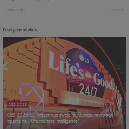
grafika
|
620 KB
Pobierz
Powiązane artykuły
CES 2025
CES 2025: LG prezentuje swoje najnowsze innowacje
oparte na „Affectionate Intelligence”