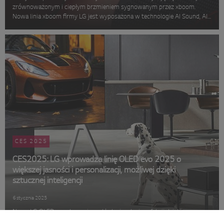
zrównoważonym i ciepłym brzmieniem sygnowanym przez xboom.
Nowa linia xboom firmy LG jest wyposażona w technologie AI Sound, AI
Lighting, AI Calibration i RAiDiO.FYI
CES 2025
CES2025: LG wprowadza linię OLED evo 2025 o
większej jasności i personalizacji, możliwej dzięki
sztucznej inteligencji
6 stycznia 2025
Nowy LG OLED evo stanowi przykład wizualnej perfekcji dzięki
imponującej jasności i głębokiej czerni, a także personalizacji opartej na