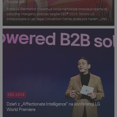
7 stycznia 2025
Firma LG Electronics prezentuje swoje najnowsze innowacje oparte na
sztucznej inteligencji podczas targów CES® 2025. Stoisko LG,
zlokalizowane w Las Vegas Convention Center, działa pod hasłem „Life's
Good 24/7 with Affectionate Intelligence” i ukazuje, jak firma zapewnia...
CES 2025
Dzień z „Affectionate Intelligence" na konferencji LG
World Premiere