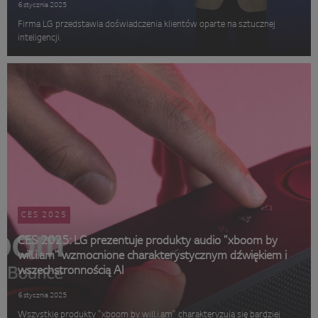
6 stycznia 2025
Firma LG przedstawia doświadczenia klientów oparte na sztucznej
inteligencji.
CES 2025
CES 2025: LG prezentuje produkty audio "xboom by
will.i.am" wzmocnione charakterystycznym dźwiękiem i
wszechstronnością AI
6 stycznia 2025
Wszystkie produkty "xboom by will.i.am" charakteryzują się bardziej