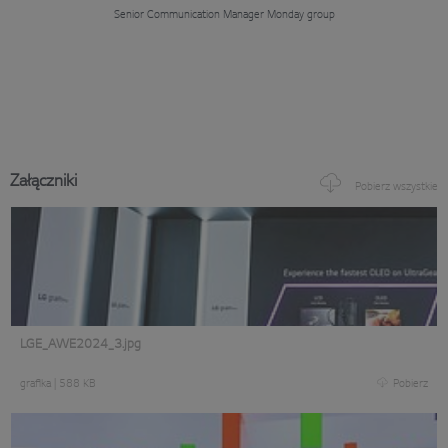
Senior Communication Manager
Monday group
Załączniki
Pobierz wszystkie
LGE_AWE2024_3.jpg
grafika
|
588 KB
Pobierz