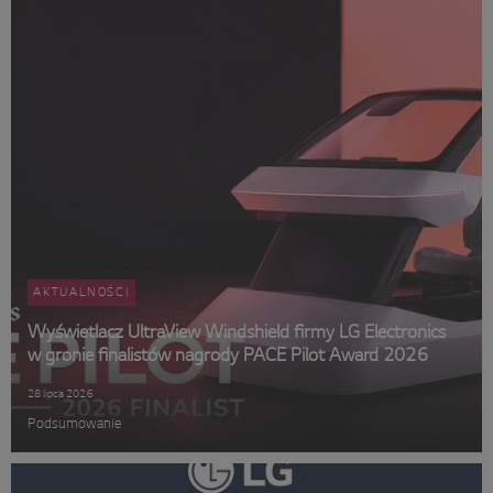
AKTUALNOŚCI
Wyświetlacz UltraView Windshield firmy LG Electronics
w gronie finalistów nagrody PACE Pilot Award 2026
28 lipca 2026
Podsumowanie