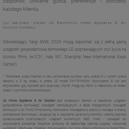
zaspokoić unikalne gusta, preferencje i potrzeby
każdego klienta.
Lyu Jae-cheol, prezes LG Electronics Home Appliance & Air
Solution Company
Odwiedzający targi AWE 2024 mogą zapoznać się z pełną gamą
urządzeń gospodarstwa domowego LG poprawiających styl życia na
stoisku firmy (#1C51, hala W1, Shanghai New International Expo
Center).
* Testowane przez Intertek w celu porównania wyników cyklu prania AI z cyklem prania
bawełny z 3 kg wsadu w pralce LG model F4Y7RYW0W. Wykrywanie AI nie jest
aktywowane, gdy wybrana jest opcja pary. Wyniki mogą się różnić w zależności od składu
wsadu i czynników środowiskowych.
LG Home Appliance & Air Solution
jest światowym liderem w dziedzinie urządzeń
gospodarstwa domowego, rozwiązań wentylacyjnych, a także inteligentnych rozwiązań
domowych z LG ThinQ. Firma tworzy różnorodne rozwiązania w oparciu o wiodące w branży
podstawowe technologie i angażuje się w ulepszanie życia konsumentów i planety poprzez
opracowywanie przemyślanych urządzeń kuchennych, AGD, HVAC i rozwiązań do
oczyszczania powietrza. Wspólnie produkty te zapewniają większą wygodę, doskonałą
wydajność, efektywne działanie i zrównoważony styl życia. Więcej informacji na temat firmy