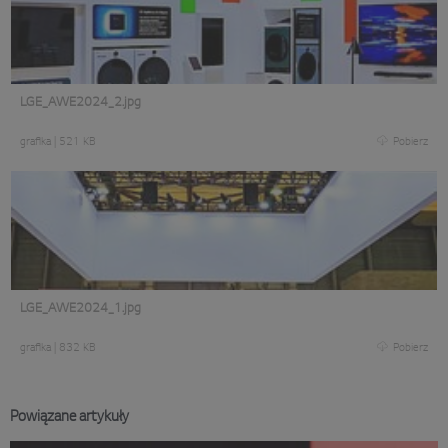
LGE_AWE2024_2.jpg
grafika
|
521 KB
Pobierz
LGE_AWE2024_1.jpg
grafika
|
832 KB
Pobierz
Powiązane artykuły