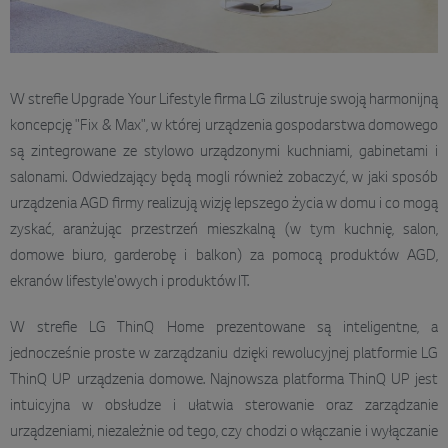
W strefie Upgrade Your Lifestyle firma LG zilustruje swoją harmonijną
koncepcję "Fix & Max", w której urządzenia gospodarstwa domowego
są zintegrowane ze stylowo urządzonymi kuchniami, gabinetami i
salonami. Odwiedzający będą mogli również zobaczyć, w jaki sposób
urządzenia AGD firmy realizują wizję lepszego życia w domu i co mogą
zyskać, aranżując przestrzeń mieszkalną (w tym kuchnię, salon,
domowe biuro, garderobę i balkon) za pomocą produktów AGD,
ekranów lifestyle'owych i produktów IT.
W strefie LG ThinQ Home prezentowane są inteligentne, a
jednocześnie proste w zarządzaniu dzięki rewolucyjnej platformie LG
ThinQ UP urządzenia domowe. Najnowsza platforma ThinQ UP jest
intuicyjna w obsłudze i ułatwia sterowanie oraz zarządzanie
urządzeniami, niezależnie od tego, czy chodzi o włączanie i wyłączanie