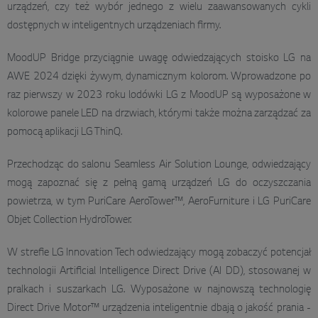
urządzeń, czy też wybór jednego z wielu zaawansowanych cykli
dostępnych w inteligentnych urządzeniach firmy.
MoodUP Bridge przyciągnie uwagę odwiedzających stoisko LG na
AWE 2024 dzięki żywym, dynamicznym kolorom. Wprowadzone po
raz pierwszy w 2023 roku lodówki LG z MoodUP są wyposażone w
kolorowe panele LED na drzwiach, którymi także można zarządzać za
pomocą aplikacji LG ThinQ.
Przechodząc do salonu Seamless Air Solution Lounge, odwiedzający
mogą zapoznać się z pełną gamą urządzeń LG do oczyszczania
powietrza, w tym PuriCare AeroTower™, AeroFurniture i LG PuriCare
Objet Collection HydroTower.
W strefie LG Innovation Tech odwiedzający mogą zobaczyć potencjał
technologii Artificial Intelligence Direct Drive (AI DD), stosowanej w
pralkach i suszarkach LG. Wyposażone w najnowszą technologię
Direct Drive Motor™ urządzenia inteligentnie dbają o jakość prania -