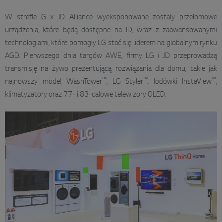
W strefie G x JD Alliance wyeksponowane zostały przełomowe
urządzenia, które będą dostępne na JD, wraz z zaawansowanymi
technologiami, które pomogły LG stać się liderem na globalnym rynku
AGD. Pierwszego dnia targów AWE, firmy LG i JD przeprowadzą
transmisję na żywo prezentującą rozwiązania dla domu, takie jak
™
™
™
najnowszy model WashTower
, LG Styler
, lodówki InstaView
,
klimatyzatory oraz 77- i 83-calowe telewizory OLED.