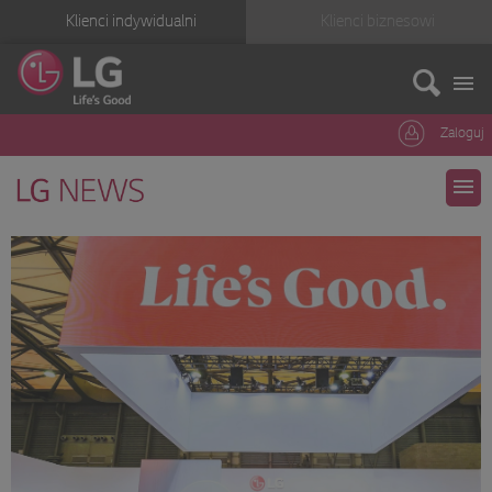
Klienci indywidualni
Klienci biznesowi
Zaloguj