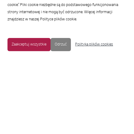
cookie”. Pliki cookie niezbędne są do podstawowego funkcjonowania
strony internetowej i nie mogą być odrzucone. Więcej informacji
znajdziesz w naszej Polityce plików cookie.
Zaakceptuj wszystkie
Odrzuć
Polityka plików cookies
MAPA STRONY
|
OCHRONA PRYWATNOŚCI
|
NOTKA PRAWNA
|
UŁATWIENIA DOSTĘPU
Copyright © 2009-2017 LG Electronics. Wszelkie prawa zastrzeżone.
To oficjalna strona główna firmy LG Electronics. Aby przejść do strony